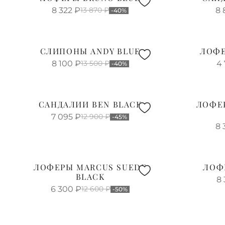
8 322
₽
13 870
₽
8 
-40%
СЛИПОНЫ ANDY BLUE
ЛОФЕ
8 100
₽
13 500
₽
4
-40%
САНДАЛИИ BEN BLACK
ЛОФЕ
7 095
₽
12 900
₽
-45%
8 
ЛОФЕРЫ MARCUS SUEDE
ЛОФ
BLACK
8 
6 300
₽
12 600
₽
-50%