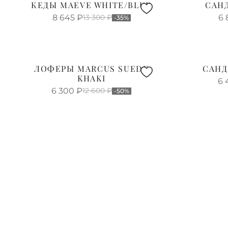
КЕДЫ MAEVE WHITE/BLUE
САНД
8 645
₽
13 300
₽
6 
-35%
ЛОФЕРЫ MARCUS SUEDE
САНД
KHAKI
6 
6 300
₽
12 600
₽
-50%