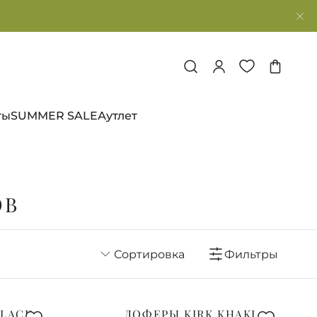
ты
SUMMER SALE
Аутлет
ОВ
Сортировка
Фильтры
BLACK
ЛОФЕРЫ KIRK KHAKI