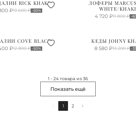
АЛИИ RICK KHAKI
ЛОФЕРЫ MARCUS
WHITE/KHAK
800
₽
13 600
₽
-50%
4 720
₽
11 800
₽
-6
АЛИИ COVE BLACK
КЕДЫ JOHNY KH
400
₽
12 800
₽
8 580
₽
13 200
₽
-50%
-3
1 - 24 товара из 36
Показать ещё
1
2