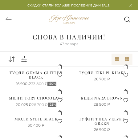
СКИДКИ СТАЛИ БОЛЬШЕ! ПОСЛЕДНИЕ ДНИ SALE!
СНОВА В НАЛИЧИИ!
43
товара
ТУФЛИ GEMMA GLITTER
ТУФЛИ KIKI PL KHAKI
BLACK
26 700
₽
16 900
₽
33 800
₽
-50%
МЮЛИ TORY CHOCOLATE
КЕДЫ NARA BROWN
28 900
₽
20 025
₽
26 700
₽
-25%
МЮЛИ SYBIL BLACK
ТУФЛИ THEA VELVET
GREEN
30 400
₽
26 900
₽