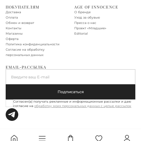
Доставка по Москве в пределах МКАД - бесплатно.
ПОКУПАТЕЛЯМ
AGE OF INNOCENCE
Доставка
О бренде
Доставка по Новой Москве, Санкт-Петербургу, Московской
Оплата
Уход за обувью
области, Ленинградской области
Обмен и возврат
Пресса о нас
Контакты
Проект «‎Младшие»
Доставка осуществляется в течение 2-3 рабочих дней. Стоимость
Магазины
Editorial
доставки – 590 руб.
Оферта
Политика конфиденциальности
Подробнее об условиях доставки
Согласие на обработку
персональных данных
EMAIL-РАССЫЛКА
Введите ваш E-mail
Подписаться
Согласен(а) получать рекламные и информационные рассылки и даю
согласие на
обработку моих персональных данных с целью рассылок