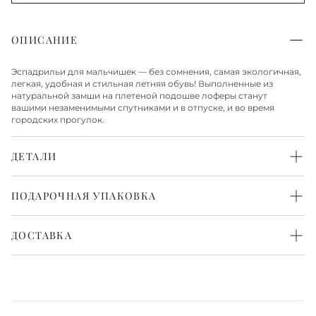
ОПИСАНИЕ
Эспадрильи для мальчишек — без сомнения, самая экологичная,
легкая, удобная и стильная летняя обувь! Выполненные из
натуральной замши на плетеной подошве лоферы станут
вашими незаменимыми спутниками и в отпуске, и во время
городских прогулок.
ДЕТАЛИ
Верх из натуральной замши
Стелька и подкладка из натуральной кожи
ПОДАРОЧНАЯ УПАКОВКА
Подошва из резины
Каждая пара обуви бережно упакована в белоснежную
фирменную коробку и перевязана атласной лентой. Такая
ДОСТАВКА
упаковка выглядит красиво и нарядно. Всё готово, чтобы
порадовать с первого взгляда.
Доставка по Москве
Доставка по Москве осуществляется в течение 1-2 рабочих дней.
Также доступна экспресс-доставка в день заказа, более
подробную информацию о ней можно получить у менеджера.