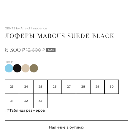
GENTS by Age of Innocence
ЛОФЕРЫ MARCUS SUEDE BLACK
6 300
12 600
-50%
Цвет:
23
24
25
26
27
28
29
30
31
32
33
Таблица размеров
Наличие в бутиках