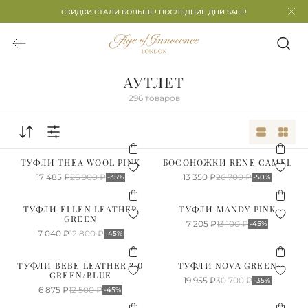
СКИДКИ СТАЛИ БОЛЬШЕ! ПОСЛЕДНИЕ ДНИ SALE!
АУТЛЕТ
296
товаров
ТУФЛИ THEA WOOL PINK
БОСОНОЖКИ RENE CAMEL
17 485
₽
26 900
₽
13 350
₽
26 700
₽
-35%
-50%
ТУФЛИ ELLEN LEATHER
ТУФЛИ MANDY PINK
GREEN
7 205
₽
13 100
₽
-45%
7 040
₽
12 800
₽
-45%
ТУФЛИ BEBE LEATHER 2.0
ТУФЛИ NOVA GREEN
GREEN/BLUE
19 955
₽
30 700
₽
-35%
6 875
₽
12 500
₽
-45%