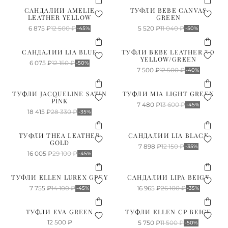
САНДАЛИИ AMELIE
ТУФЛИ BEBE CANVAS
LEATHER YELLOW
GREEN
6 875
₽
12 500
₽
5 520
₽
11 040
₽
-45%
-50%
САНДАЛИИ LIA BLUE
ТУФЛИ BEBE LEATHER 2.0
YELLOW/GREEN
6 075
₽
12 150
₽
-50%
7 500
₽
12 500
₽
-40%
ТУФЛИ JACQUELINE SATIN
ТУФЛИ MIA LIGHT GREEN
PINK
7 480
₽
13 600
₽
-45%
18 415
₽
28 330
₽
-35%
ТУФЛИ THEA LEATHER
САНДАЛИИ LIA BLACK
GOLD
7 898
₽
12 150
₽
-35%
16 005
₽
29 100
₽
-45%
ТУФЛИ ELLEN LUREX GREY
САНДАЛИИ LIPA BEIGE
7 755
₽
14 100
₽
16 965
₽
26 100
₽
-45%
-35%
ТУФЛИ EVA GREEN
ТУФЛИ ELLEN CP BEIGE
12 500
₽
5 750
₽
11 500
₽
-50%