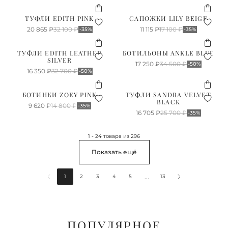
ТУФЛИ EDITH PINK
САПОЖКИ LILY BEIGE
20 865
₽
32 100
₽
11 115
₽
17 100
₽
-35%
-35%
ТУФЛИ EDITH LEATHER
БОТИЛЬОНЫ ANKLE BLUE
SILVER
17 250
₽
34 500
₽
-50%
16 350
₽
32 700
₽
-50%
БОТИНКИ ZOEY PINK
ТУФЛИ SANDRA VELVET
BLACK
9 620
₽
14 800
₽
-35%
16 705
₽
25 700
₽
-35%
1 - 24 товара из 296
Показать ещё
...
1
2
3
4
5
13
ПОПУЛЯРНОЕ