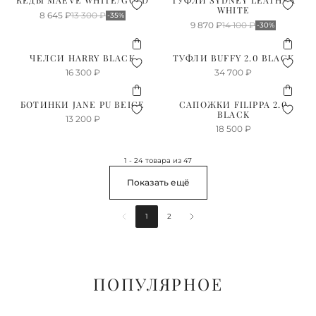
КЕДЫ MAEVE WHITE/GOLD
ТУФЛИ SYDNEY LEATHER
WHITE
8 645
₽
13 300
₽
-35%
9 870
₽
14 100
₽
-30%
ЧЕЛСИ HARRY BLACK
ТУФЛИ BUFFY 2.0 BLACK
16 300
₽
34 700
₽
БОТИНКИ JANE PU BEIGE
САПОЖКИ FILIPPA 2.0
BLACK
13 200
₽
18 500
₽
1 - 24 товара из 47
Показать ещё
1
2
ПОПУЛЯРНОЕ