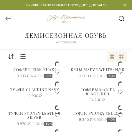
СКИДКИ СТАЛИ БОЛЬШЕ! ПОСЛЕДНИЕ ДНИ SALE!
ДЕМИСЕЗОННАЯ ОБУВЬ
47
товаров
ЛОФЕРЫ KIRK KHAKI
КЕДЫ MAEVE WHITE/PINK
9 393
₽
14 450
₽
7 980
₽
13 300
₽
-35%
-40%
ТУФЛИ CLAUDINE NAVY
ЛОФЕРЫ MARIEL
BLACK/RED
12 900
₽
14 200
₽
ТУФЛИ SYDNEY LEATHER
ТУФЛИ SYDNEY YELLOW
SILVER
8 340
₽
13 900
₽
-40%
9 870
₽
14 100
₽
-30%