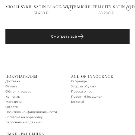
МЮЛИ SYBIL SATIN BLACK/WHITE
МЮЛИ FELICITY SATIN RE
31 450
₽
28 200
₽
Смотреть всё
ПОКУПАТЕЛЯМ
AGE OF INNOCENCE
Доставка
О бренде
Оплата
Уход за обувью
Обмен и возврат
Пресса о нас
Контакты
Проект «‎Младшие»
Магазины
Editorial
Оферта
Политика конфиденциальности
Согласие на обработку
персональных данных
EMAIL-РАССЫЛКА