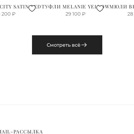
CITY SATIN RED
ТУФЛИ MELANIE YELLOW
МЮЛИ B
 200
₽
29 100
₽
28
Смотреть всё
MAIL-РАССЫЛКА