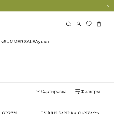
ты
SUMMER SALE
Аутлет
Сортировка
Фильтры
T GREEN
ТУФЛИ SANDRA CANVAS