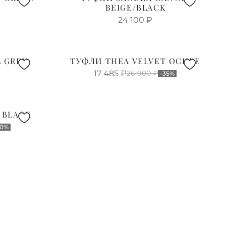
BEIGE/BLACK
24 100
₽
 GREY
ТУФЛИ THEA VELVET OCHRE
17 485
₽
26 900
₽
-35%
 BLACK
30%