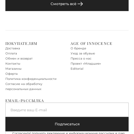
Смотреть всё
ПОКУПАТЕЛЯМ
AGE OF INNOCENCE
Доставка
О бренде
Оплата
Уход за обувью
Обмен и возврат
Пресса о нас
Контакты
Проект «‎Младшие»
Магазины
Editorial
Оферта
Политика конфиденциальности
Согласие на обработку
персональных данных
EMAIL-РАССЫЛКА
Введите ваш E-mail
Подписаться
Согласен(а) получать рекламные и информационные рассылки и даю