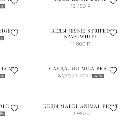
13 450
₽
5%
EIGE
КЕДЫ JESSIE STRIPED
NAVY/WHITE
0%
11 800
₽
ELLOW
САНДАЛИИ MILA BEIGE
6 270
₽
11 400
₽
5%
-45%
GOLD
КЕДЫ MABEL ANIMAL PRINT
13 950
₽
5%