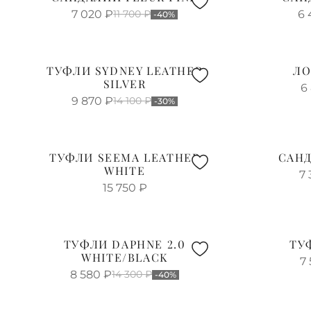
7 020
₽
11 700
₽
6 
-40%
ТУФЛИ SYDNEY LEATHER
ЛО
SILVER
6
9 870
₽
14 100
₽
-30%
ТУФЛИ SEEMA LEATHER
САНД
WHITE
7 
15 750
₽
ТУФЛИ DAPHNE 2.0
ТУ
WHITE/BLACK
7
8 580
₽
14 300
₽
-40%