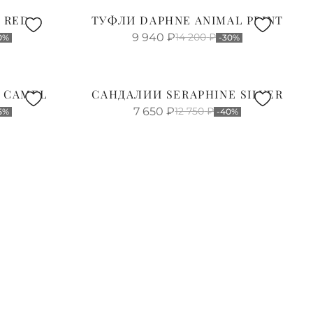
 RED
ТУФЛИ DAPHNE ANIMAL PRINT
9 940
₽
14 200
₽
0%
-30%
 CAMEL
САНДАЛИИ SERAPHINE SILVER
7 650
₽
12 750
₽
5%
-40%