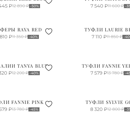
445
₽
12 890
₽
7 540
₽
11 600
₽
-50%
-3
ФЕРЫ RAYA RED
ТУФЛИ LAURIE B
 810
₽
11 350
₽
7 110
₽
11 850
₽
-40%
-4
АЛИИ TANYA BLUE
ТУФЛИ FANNIE Y
320
₽
12 200
₽
7 579
₽
13 780
₽
-40%
-4
ФЛИ FANNIE PINK
ТУФЛИ SYLVIE 
 579
₽
13 780
₽
8 320
₽
12 800
₽
-45%
-3