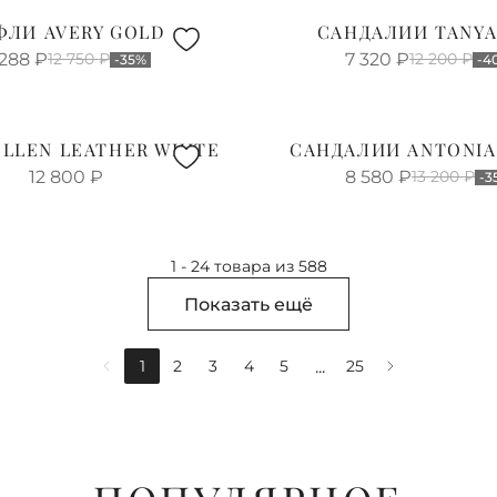
ФЛИ AVERY GOLD
САНДАЛИИ TANYA
 288
₽
12 750
₽
7 320
₽
12 200
₽
-35%
-4
LLEN LEATHER WHITE
САНДАЛИИ ANTONIA
12 800
₽
8 580
₽
13 200
₽
-3
1 - 24 товара из 588
Показать ещё
...
1
2
3
4
5
25