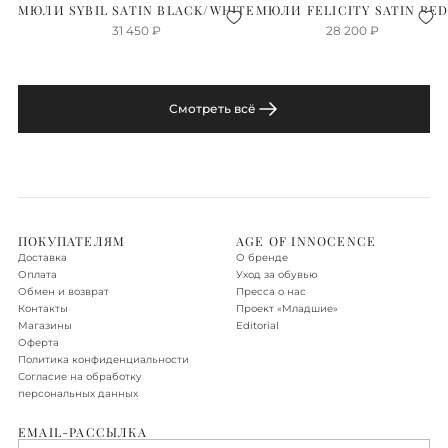
МЮЛИ SYBIL SATIN BLACK/WHITE
МЮЛИ FELICITY SATIN RE
31 450
₽
28 200
₽
Смотреть всё
ПОКУПАТЕЛЯМ
AGE OF INNOCENCE
Доставка
О бренде
Оплата
Уход за обувью
Обмен и возврат
Пресса о нас
Контакты
Проект «‎Младшие»
Магазины
Editorial
Оферта
Политика конфиденциальности
Согласие на обработку
персональных данных
EMAIL-РАССЫЛКА