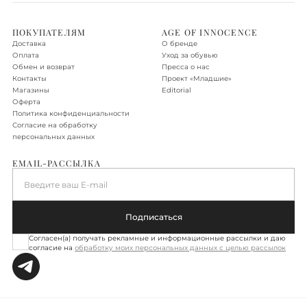
Доставка по Москве в пределах МКАД - бесплатно.
ПОКУПАТЕЛЯМ
AGE OF INNOCENCE
Доставка
О бренде
Доставка по Новой Москве, Санкт-Петербургу, Московской
Оплата
Уход за обувью
области, Ленинградской области
Обмен и возврат
Пресса о нас
Контакты
Проект «‎Младшие»
Доставка осуществляется в течение 2-3 рабочих дней. Стоимость
Магазины
Editorial
доставки – 590 руб.
Оферта
Политика конфиденциальности
Подробнее об условиях доставки
Согласие на обработку
персональных данных
EMAIL-РАССЫЛКА
Введите ваш E-mail
Подписаться
Согласен(а) получать рекламные и информационные рассылки и даю
согласие на
обработку моих персональных данных с целью рассылок