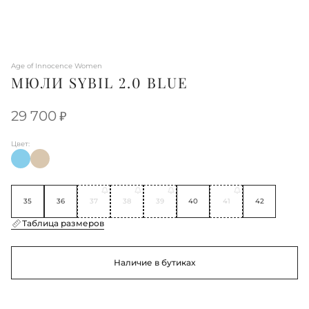
Age of Innocence Women
МЮЛИ SYBIL 2.0 BLUE
29 700
Цвет:
35
36
37
38
39
40
41
42
Таблица размеров
Наличие в бутиках