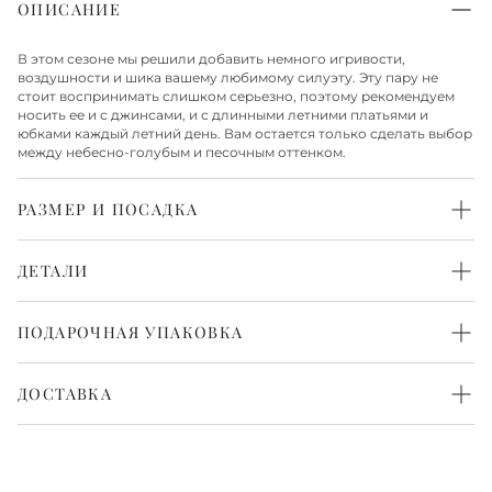
ОПИСАНИЕ
В этом сезоне мы решили добавить немного игривости,
воздушности и шика вашему любимому силуэту. Эту пару не
стоит воспринимать слишком серьезно, поэтому рекомендуем
носить ее и с джинсами, и с длинными летними платьями и
юбками каждый летний день. Вам остается только сделать выбор
между небесно-голубым и песочным оттенком.
РАЗМЕР И ПОСАДКА
Средняя
ДЕТАЛИ
Верх из искусственного меха
Стелька и подкладка из натуральной кожи
ПОДАРОЧНАЯ УПАКОВКА
Подошва из натуральной кожи
Высота каблука 6 см
Каждая пара обуви бережно упакована в белоснежную
фирменную коробку и перевязана атласной лентой. Такая
ДОСТАВКА
упаковка выглядит красиво и нарядно. Всё готово, чтобы
порадовать с первого взгляда.
Доставка по Москве
Доставка по Москве осуществляется в течение 1-2 рабочих дней.
Также доступна экспресс-доставка в день заказа, более
подробную информацию о ней можно получить у менеджера.