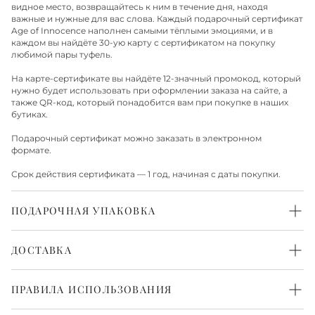
видное место, возвращайтесь к ним в течение дня, находя
важные и нужные для вас слова. Каждый подарочный сертификат
Age of Innocence наполнен самыми тёплыми эмоциями, и в
каждом вы найдёте 30-ую карту с сертификатом на покупку
любимой пары туфель.
На карте-сертификате вы найдёте 12-значный промокод, который
нужно будет использовать при оформлении заказа на сайте, а
также QR-код, который понадобится вам при покупке в наших
бутиках.
Подарочный сертификат можно заказать в электронном
формате.
Срок действия сертификата — 1 год, начиная с даты покупки.
ПОДАРОЧНАЯ УПАКОВКА
Каждая пара обуви бережно упакована в белоснежную
фирменную коробку и перевязана атласной лентой. Такая
ДОСТАВКА
упаковка выглядит красиво и нарядно. Всё готово, чтобы
порадовать с первого взгляда.
Доставка по Москве
ПРАВИЛА ИСПОЛЬЗОВАНИЯ
Доставка по Москве осуществляется в течение 1-2 рабочих дней.
Также доступна экспресс-доставка в день заказа, более
Сертификат можно приобрести в физическом или
подробную информацию о ней можно получить у менеджера.