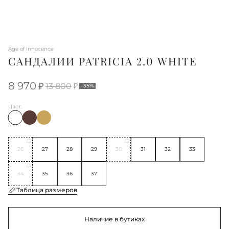
Age of Innocence
САНДАЛИИ PATRICIA 2.0 WHITE
8 970
13 800
-35%
Цвет:
26
27
28
29
30
31
32
33
34
35
36
37
Таблица размеров
Наличие в бутиках