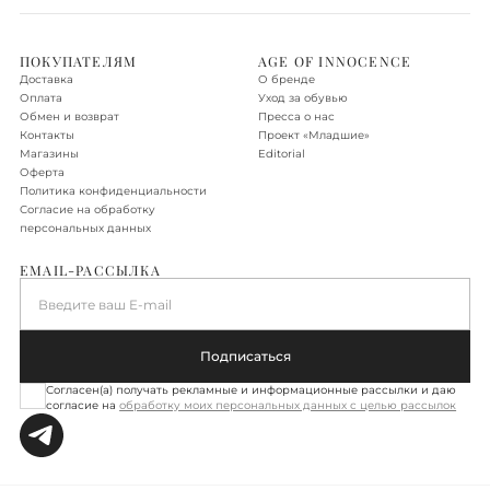
подробную информацию о ней можно получить у менеджера.
Доставка по Москве в пределах МКАД - бесплатно.
ПОКУПАТЕЛЯМ
AGE OF INNOCENCE
Доставка
О бренде
Доставка по Новой Москве, Санкт-Петербургу, Московской
Оплата
Уход за обувью
области, Ленинградской области
Обмен и возврат
Пресса о нас
Контакты
Проект «‎Младшие»
Доставка осуществляется в течение 2-3 рабочих дней. Стоимость
Магазины
Editorial
доставки – 590 руб.
Оферта
Политика конфиденциальности
Подробнее об условиях доставки
Согласие на обработку
персональных данных
EMAIL-РАССЫЛКА
Введите ваш E-mail
Подписаться
Согласен(а) получать рекламные и информационные рассылки и даю
согласие на
обработку моих персональных данных с целью рассылок