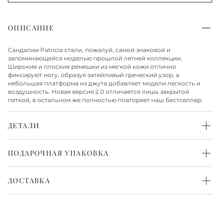
ОПИСАНИЕ
Сандалии Patricia стали, пожалуй, самой знаковой и
запоминающейся моделью прошлой летней коллекции.
Широкие и плоские ремешки из мягкой кожи отлично
фиксируют ногу, образуя затейливый греческий узор, а
небольшая платформа из джута добавляет модели легкость и
воздушность. Новая версия 2.0 отличается лишь закрытой
пяткой, в остальном же полностью повторяет наш бестселлер.
ДЕТАЛИ
Верх из натуральной кожи
Подкладка из натуральной кожи
ПОДАРОЧНАЯ УПАКОВКА
Подошва из натурального льна и резины
Каждая пара обуви бережно упакована в белоснежную
фирменную коробку и перевязана атласной лентой. Такая
ДОСТАВКА
упаковка выглядит красиво и нарядно. Всё готово, чтобы
порадовать с первого взгляда.
Доставка по Москве
Доставка по Москве осуществляется в течение 1-2 рабочих дней.
Также доступна экспресс-доставка в день заказа, более