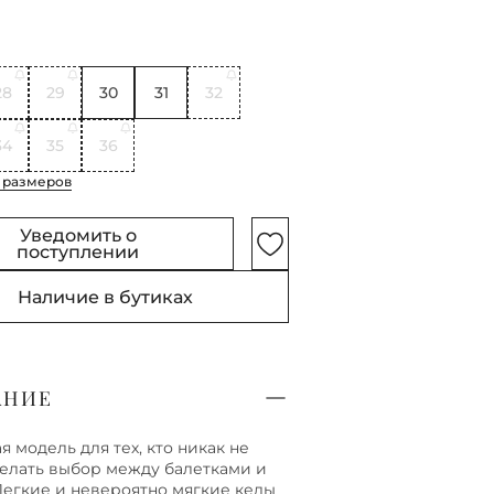
28
29
30
31
32
34
35
36
 размеров
Уведомить о
поступлении
Наличие в бутиках
АНИЕ
я модель для тех, кто никак не
елать выбор между балетками и
Легкие и невероятно мягкие кеды