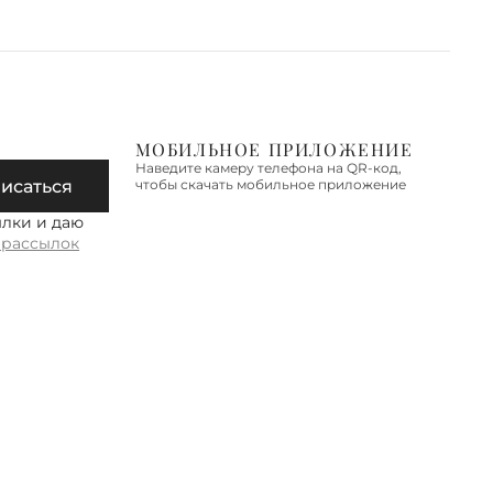
 по Москве в пределах МКАД -
о.
 по Новой Москве, Санкт-
гу, Московской области,
МОБИЛЬНОЕ ПРИЛОЖЕНИЕ
дской области
Наведите камеру телефона на QR-код,
исаться
чтобы скачать мобильное приложение
 осуществляется в течение 2-3
дней. Стоимость доставки – 590
ылки и даю
 рассылок
е об условиях доставки