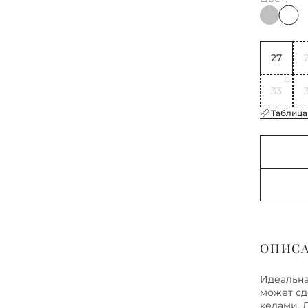
27
33
Таблица
ОПИС
Идеальна
может сд
кедами. 