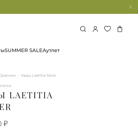
ты
SUMMER SALE
Аутлет
Девочки
Кеды Laetitia Silver
ocence
Ы LAETITIA
VER
0