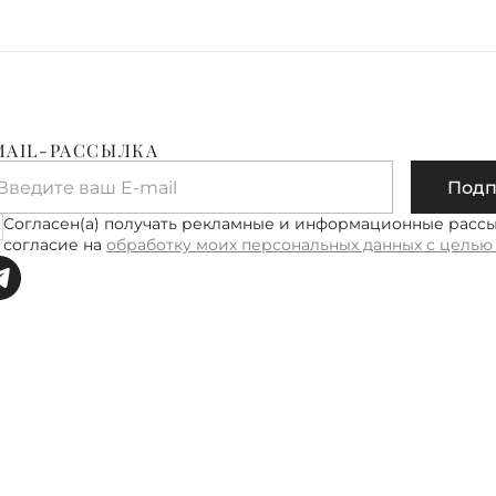
Доставка
бесплатн
Доставка
Петербур
MAIL-РАССЫЛКА
Ленингра
Введите ваш E-mail
Подп
Доставка
рабочих 
Согласен(а) получать рекламные и информационные расс
руб.
согласие на
обработку моих персональных данных с целью
Подробне