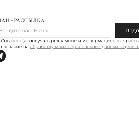
Доставка
Петербур
MAIL-РАССЫЛКА
Ленингра
Введите ваш E-mail
Подп
Доставка
рабочих 
Согласен(а) получать рекламные и информационные расс
руб.
согласие на
обработку моих персональных данных с целью
Подробне