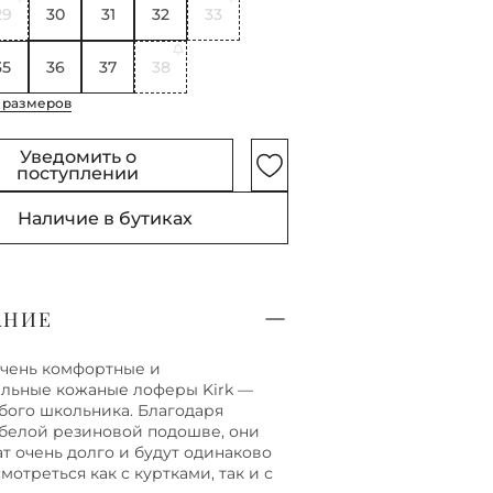
29
30
31
32
33
35
36
37
38
 размеров
Уведомить о
поступлении
Наличие в бутиках
АНИЕ
очень комфортные и
льные кожаные лоферы Kirk —
бого школьника. Благодаря
белой резиновой подошве, они
т очень долго и будут одинаково
мотреться как с куртками, так и с