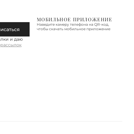
 по Новой Москве, Санкт-
гу, Московской области,
МОБИЛЬНОЕ ПРИЛОЖЕНИЕ
дской области
Наведите камеру телефона на QR-код,
исаться
чтобы скачать мобильное приложение
 осуществляется в течение 2-3
дней. Стоимость доставки – 590
ылки и даю
 рассылок
е об условиях доставки