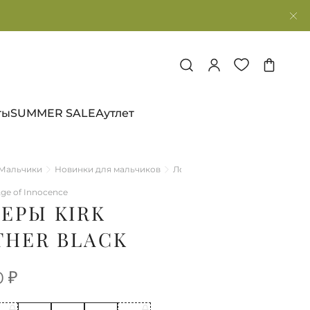
ты
SUMMER SALE
Аутлет
Мальчики
Новинки для мальчиков
Лоферы Kirk Leather Black
ge of Innocence
ЕРЫ KIRK
THER BLACK
0