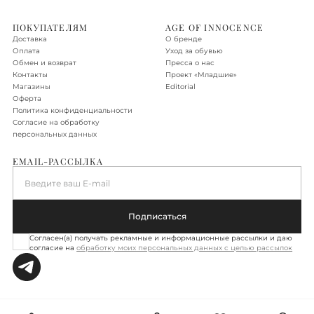
Доставка по Москве в пределах МКАД - бесплатно.
ПОКУПАТЕЛЯМ
AGE OF INNOCENCE
Доставка
О бренде
Доставка по Новой Москве, Санкт-Петербургу, Московской
Оплата
Уход за обувью
области, Ленинградской области
Обмен и возврат
Пресса о нас
Контакты
Проект «‎Младшие»
Доставка осуществляется в течение 2-3 рабочих дней. Стоимость
Магазины
Editorial
доставки – 590 руб.
Оферта
Политика конфиденциальности
Подробнее об условиях доставки
Согласие на обработку
персональных данных
EMAIL-РАССЫЛКА
Введите ваш E-mail
Подписаться
Согласен(а) получать рекламные и информационные рассылки и даю
согласие на
обработку моих персональных данных с целью рассылок