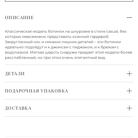
ОПИСАНИЕ
Классическая модель ботинок на шнуровке в стиле casual, без
которых невозможно представить осенний гардероб.
Закругленный нос и никаких лишних деталей – эти ботинки
идеально подойдут и к джинсам с пиджаком, и к брюкам с
водолазкой. Мягкая шерсть снаружи придает этой модели более
расслабленный, но при этом очень элегантный вид.
ДЕТАЛИ
Верх из шерсти
Стелька и подкладка из шерстяного утеплителя
ПОДАРОЧНАЯ УПАКОВКА
Подошва из резины
Каждая пара обуви бережно упакована в белоснежную
фирменную коробку и перевязана атласной лентой. Такая
ДОСТАВКА
упаковка выглядит красиво и нарядно. Всё готово, чтобы
порадовать с первого взгляда.
Доставка по Москве
Доставка по Москве осуществляется в течение 1-2 рабочих дней.
Также доступна экспресс-доставка в день заказа, более
подробную информацию о ней можно получить у менеджера.