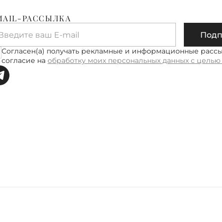
Петербур
MAIL-РАССЫЛКА
Ленингра
Введите ваш E-mail
Подп
Доставка
рабочих 
Согласен(а) получать рекламные и информационные расс
руб.
согласие на
обработку моих персональных данных с целью
Подробне