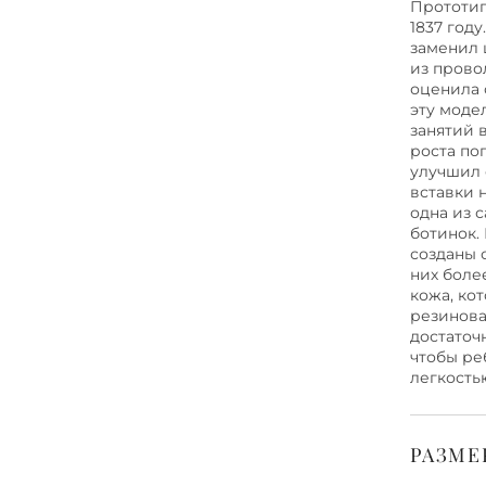
Прототип
1837 год
заменил 
из прово
оценила 
эту моде
занятий 
роста по
улучшил 
вставки 
одна из 
ботинок.
созданы 
них боле
кожа, ко
резинова
достаточ
чтобы ре
легкость
РАЗМЕ
Шир