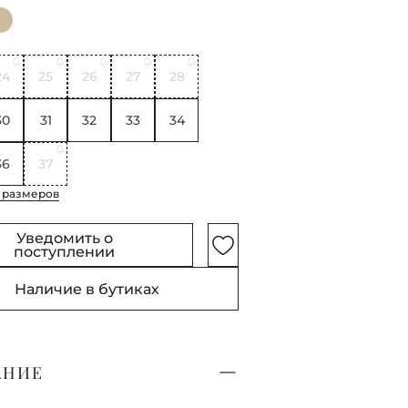
24
25
26
27
28
30
31
32
33
34
36
37
 размеров
Уведомить о
поступлении
Наличие в бутиках
АНИЕ