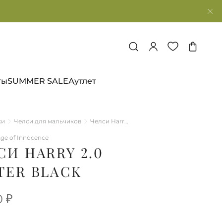
ты
SUMMER SALE
Аутлет
ки
Челси для мальчиков
Челси Harry 2.0 Winter Black
ge of Innocence
СИ HARRY 2.0
TER BLACK
0