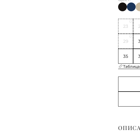
23
29
35
Таблица
ОПИС