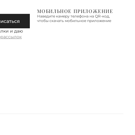
гу, Московской области,
МОБИЛЬНОЕ ПРИЛОЖЕНИЕ
дской области
Наведите камеру телефона на QR-код,
исаться
чтобы скачать мобильное приложение
 осуществляется в течение 2-3
дней. Стоимость доставки – 590
ылки и даю
 рассылок
е об условиях доставки