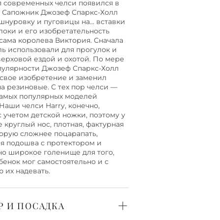
 современных челси появился в
у. Сапожник Джозеф Спаркс-Холл
шнуровку и пуговицы на… вставки
локи и его изобретательность
сама королева Виктория. Сначала
ль использовали для прогулок и
верховой ездой и охотой. По мере
пулярности Джозеф Спаркс-Холл
свое изобретение и заменил
на резиновые. С тех пор челси —
самых популярных моделей
 Наши челси Harry, конечно,
с учетом детской ножки, поэтому у
е круглый нос, плотная, фактурная
торую сложнее поцарапать,
я подошва с протектором и
но широкое голенище для того,
бенок мог самостоятельно и с
ю их надевать.
Р И ПОСАДКА
окая