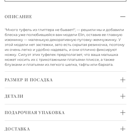
ОПИСАНИЕ
"Много туфель из глиттера не бывает!", — решили мы и добавили
блеска уже полюбившейся вам модели Elin, оставив ее главную
изюминку — маленькую декоративную пуговку-жемчужинку. У
этой модели нет застежки, зато есть скрытая резиночка, поэтому
их очень легко и удобно надевать, и они отлично фиксируют
ножку. Силуэт этих туфелек предполагает, что ваша малышка
может носить их с трикотажными платьями плиссе, а также
блузками и платьями из легкого шелка, тафты или бархата.
РАЗМЕР И ПОСАДКА
Средняя
ДЕТАЛИ
Верх из блестящего глиттера
Стелька и подкладка из натуральной кожи
ПОДАРОЧНАЯ УПАКОВКА
Нескользящая подошва из резины
Каждая пара обуви бережно упакована в белоснежную
фирменную коробку и перевязана атласной лентой. Такая
ДОСТАВКА
упаковка выглядит красиво и нарядно. Всё готово, чтобы