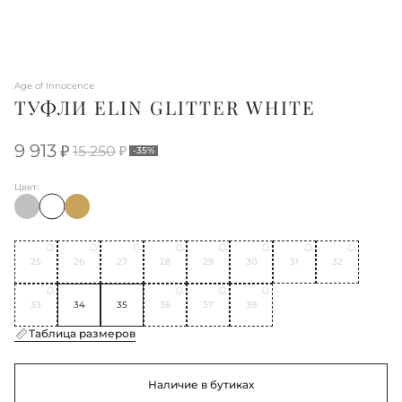
Age of Innocence
ТУФЛИ ELIN GLITTER WHITE
9 913
15 250
-35%
Цвет:
25
26
27
28
29
30
31
32
33
34
35
36
37
38
Таблица размеров
Наличие в бутиках