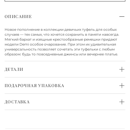
ОПИСАНИЕ
Новое пополнение в коллекции девичьих туфель для особых
случаев — тех самых, что хочется сохранить в памяти навсегда.
Мягкий бархат и изящные крестообразные ремешки придают
модели Demi особое очарование. При этом их удивительная
универсальность позволяет сочетать эти туфельки с любым
образом: будь то повседневные джинсы или вечернее платье.
ДЕТАЛИ
Верх из бархата
Стелька и подкладка из натуральной кожи
ПОДАРОЧНАЯ УПАКОВКА
Подошва из резины
Каждая пара обуви бережно упакована в белоснежную
фирменную коробку и перевязана атласной лентой. Такая
ДОСТАВКА
упаковка выглядит красиво и нарядно. Всё готово, чтобы
порадовать с первого взгляда.
Доставка по Москве
Доставка по Москве осуществляется в течение 1-2 рабочих дней.
Также доступна экспресс-доставка в день заказа, более
подробную информацию о ней можно получить у менеджера.