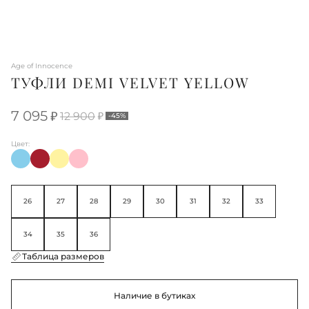
Age of Innocence
ТУФЛИ DEMI VELVET YELLOW
7 095
12 900
-45%
Цвет:
26
27
28
29
30
31
32
33
34
35
36
Таблица размеров
Наличие в бутиках