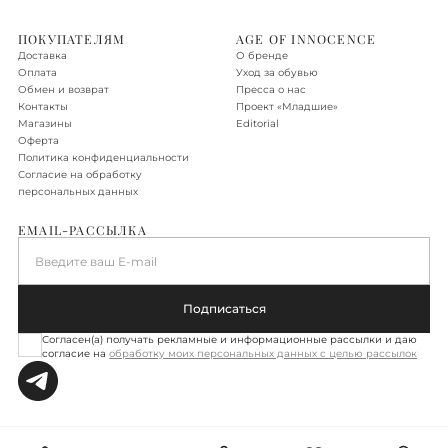
Доставка по Москве в пределах МКАД - бесплатно.
ПОКУПАТЕЛЯМ
AGE OF INNOCENCE
Доставка
О бренде
Доставка по Новой Москве, Санкт-Петербургу, Московской
Оплата
Уход за обувью
области, Ленинградской области
Обмен и возврат
Пресса о нас
Контакты
Проект «‎Младшие»
Доставка осуществляется в течение 2-3 рабочих дней. Стоимость
Магазины
Editorial
доставки – 590 руб.
Оферта
Политика конфиденциальности
Подробнее об условиях доставки
Согласие на обработку
персональных данных
EMAIL-РАССЫЛКА
Введите ваш E-mail
Подписаться
Согласен(а) получать рекламные и информационные рассылки и даю
согласие на
обработку моих персональных данных с целью рассылок