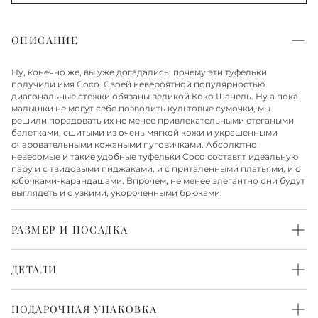
ОПИСАНИЕ
Ну, конечно же, вы уже догадались, почему эти туфельки
получили имя Coco. Своей невероятной популярностью
диагональные стежки обязаны великой Коко Шанель. Ну а пока
малышки не могут себе позволить культовые сумочки, мы
решили порадовать их не менее привлекательными стегаными
балетками, сшитыми из очень мягкой кожи и украшенными
очаровательными кожаными пуговичками. Абсолютно
невесомые и такие удобные туфельки Coco составят идеальную
пару и с твидовыми пиджаками, и с приталенными платьями, и с
юбочками-карандашами. Впрочем, не менее элегантно они будут
выглядеть и с узкими, укороченными брюками.
РАЗМЕР И ПОСАДКА
Средняя
ДЕТАЛИ
Верх из натуральной кожи
Стелька и подкладка из натуральной кожи
ПОДАРОЧНАЯ УПАКОВКА
Подошва из резины