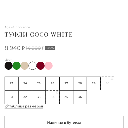
Age of Innocence
ТУФЛИ COCO WHITE
8 940
14 900
-40%
Цвет:
23
24
25
26
27
28
29
30
31
32
33
34
35
36
Таблица размеров
Наличие в бутиках