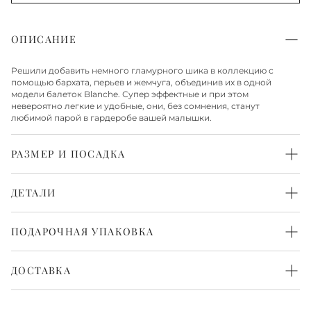
ОПИСАНИЕ
Решили добавить немного гламурного шика в коллекцию с
помощью бархата, перьев и жемчуга, объединив их в одной
модели балеток Blanche. Супер эффектные и при этом
невероятно легкие и удобные, они, без сомнения, станут
любимой парой в гардеробе вашей малышки.
РАЗМЕР И ПОСАДКА
Средняя
ДЕТАЛИ
Верх из бархата
Стелька из натуральной кожи
ПОДАРОЧНАЯ УПАКОВКА
Подошва из резины
Каждая пара обуви бережно упакована в белоснежную
фирменную коробку и перевязана атласной лентой. Такая
ДОСТАВКА
упаковка выглядит красиво и нарядно. Всё готово, чтобы
порадовать с первого взгляда.
Доставка по Москве
Доставка по Москве осуществляется в течение 1-2 рабочих дней.