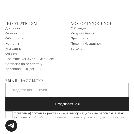
Также доступна экспресс-доставка в день заказа, более
подробную информацию о ней можно получить у менеджера.
Доставка по Москве в пределах МКАД - бесплатно.
ПОКУПАТЕЛЯМ
AGE OF INNOCENCE
Доставка
О бренде
Доставка по Новой Москве, Санкт-Петербургу, Московской
Оплата
Уход за обувью
области, Ленинградской области
Обмен и возврат
Пресса о нас
Контакты
Проект «‎Младшие»
Доставка осуществляется в течение 2-3 рабочих дней. Стоимость
Магазины
Editorial
доставки – 590 руб.
Оферта
Политика конфиденциальности
Подробнее об условиях доставки
Согласие на обработку
персональных данных
EMAIL-РАССЫЛКА
Введите ваш E-mail
Подписаться
Согласен(а) получать рекламные и информационные рассылки и даю
согласие на
обработку моих персональных данных с целью рассылок